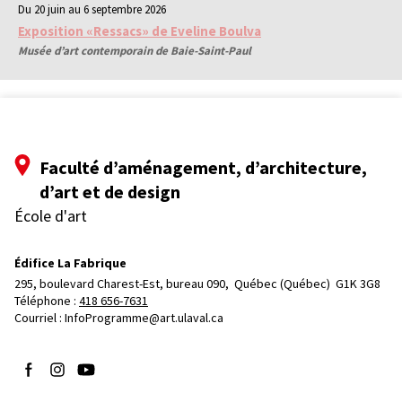
Du 20 juin au 6 septembre 2026
Exposition «Ressacs» de Eveline Boulva
Musée d’art contemporain de Baie-Saint-Paul
Faculté d’aménagement, d’architecture,
d’art et de design
École d'art
Édifice La Fabrique
295, boulevard Charest-Est, bureau 090, 
Québec (Québec)  G1K 3G8
Téléphone : 
418 656-7631
Courriel :
InfoProgramme@art.ulaval.ca
Suivez-nous sur Facebook
Suivez-nous sur Instagram
Suivez-nous sur YouTube