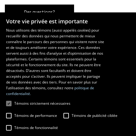
Des questions?
Votre vie privée est importante
Nous utilisons des témoins (aussi appelés
cookies
) pour
recueillir des données qui nous permettent de mieux
Les écoles et la recherche
connaître le parcours des personnes qui visitent notre site
École supérieure d’aménagement du territoire et de développement
et de toujours améliorer votre expérience. Ces données
servent aussi à des fins d’analyse et d’optimisation de nos
régional
plateformes. Certains témoins sont essentiels pour la
École d’architecture
sécurité et le fonctionnement du site. Ils ne peuvent être
École de design
désactivés. D’autres sont facultatifs et doivent être
Centre de recherche en aménagement et développement
acceptés pour s’activer. Ils peuvent impliquer le partage
de vos données avec des tiers. Pour en savoir plus sur
l’utilisation des témoins, consultez notre
politique de
confidentialité.
Témoins strictement nécessaires
Témoins de performance
Témoins de publicité ciblée
Témoins de fonctionnalité