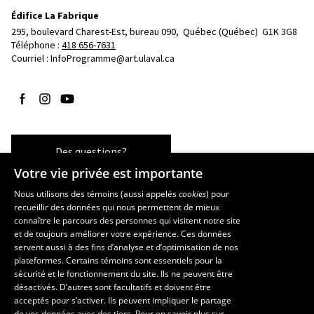
Édifice La Fabrique
295, boulevard Charest-Est, bureau 090, 
Québec (Québec)  G1K 3G8
Téléphone : 
418 656-7631
Courriel :
InfoProgramme@art.ulaval.ca
Suivez-nous sur Facebook
Suivez-nous sur Instagram
Suivez-nous sur YouTube
Des questions?
Votre vie privée est importante
Nous utilisons des témoins (aussi appelés
cookies
) pour
recueillir des données qui nous permettent de mieux
Les écoles et la recherche
connaître le parcours des personnes qui visitent notre site
École supérieure d’aménagement du territoire et de développement
et de toujours améliorer votre expérience. Ces données
servent aussi à des fins d’analyse et d’optimisation de nos
régional
plateformes. Certains témoins sont essentiels pour la
École d’architecture
sécurité et le fonctionnement du site. Ils ne peuvent être
École de design
désactivés. D’autres sont facultatifs et doivent être
Centre de recherche en aménagement et développement
acceptés pour s’activer. Ils peuvent impliquer le partage
de vos données avec des tiers. Pour en savoir plus sur