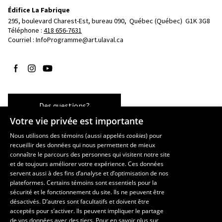
Édifice La Fabrique
295, boulevard Charest-Est, bureau 090, 
Québec (Québec)  G1K 3G8
Téléphone : 
418 656-7631
Courriel :
InfoProgramme@art.ulaval.ca
Suivez-nous sur Facebook
Suivez-nous sur Instagram
Suivez-nous sur YouTube
Des questions?
Votre vie privée est importante
Nous utilisons des témoins (aussi appelés
cookies
) pour
recueillir des données qui nous permettent de mieux
Les écoles et la recherche
connaître le parcours des personnes qui visitent notre site
et de toujours améliorer votre expérience. Ces données
École supérieure d’aménagement du territoire et de développement
servent aussi à des fins d’analyse et d’optimisation de nos
régional
plateformes. Certains témoins sont essentiels pour la
École d’architecture
sécurité et le fonctionnement du site. Ils ne peuvent être
École de design
désactivés. D’autres sont facultatifs et doivent être
Centre de recherche en aménagement et développement
acceptés pour s’activer. Ils peuvent impliquer le partage
de vos données avec des tiers. Pour en savoir plus sur