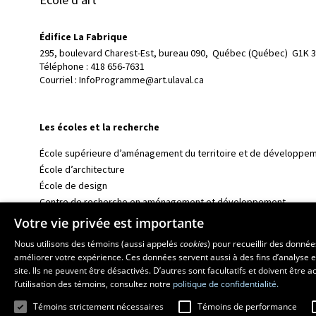
Édifice La Fabrique
295, boulevard Charest-Est, bureau 090, 
Québec (Québec)  G1K 
Téléphone : 
418 656-7631
Courriel :
InfoProgramme@art.ulaval.ca
Les écoles et la recherche
École supérieure d’aménagement du territoire et de développem
École d’architecture
École de design
Centre de recherche en aménagement et développement
Votre vie privée est importante
Nous utilisons des témoins (aussi appelés
cookies
) pour recueillir des donné
améliorer votre expérience. Ces données servent aussi à des fins d’analyse e
site. Ils ne peuvent être désactivés. D’autres sont facultatifs et doivent être
l’utilisation des témoins, consultez notre
politique de confidentialité.
Témoins strictement nécessaires
Témoins de performance