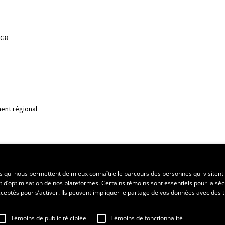
3G8
ent régional
es qui nous permettent de mieux connaître le parcours des personnes qui visitent 
t d’optimisation de nos plateformes. Certains témoins sont essentiels pour la séc
 acceptés pour s’activer. Ils peuvent impliquer le partage de vos données avec des t
Témoins de publicité ciblée
Témoins de fonctionnalité