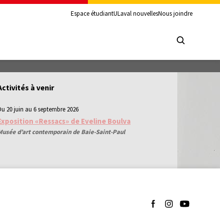
Espace étudiant
ULaval nouvelles
Nous joindre
Activités à venir
Du 20 juin au 6 septembre 2026
Exposition «Ressacs» de Eveline Boulva
Musée d’art contemporain de Baie-Saint-Paul
Suivez-nous sur Facebo
Suivez-nous sur I
Suivez-nous 