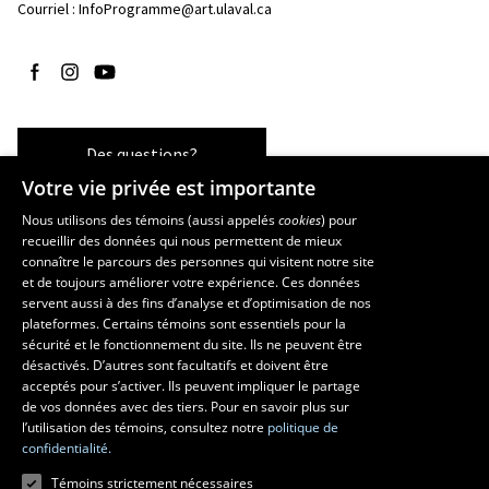
Courriel :
InfoProgramme@art.ulaval.ca
Suivez-nous sur Facebook
Suivez-nous sur Instagram
Suivez-nous sur YouTube
Des questions?
Votre vie privée est importante
Nous utilisons des témoins (aussi appelés
cookies
) pour
recueillir des données qui nous permettent de mieux
Les écoles et la recherche
connaître le parcours des personnes qui visitent notre site
École supérieure d’aménagement du territoire et de développement
et de toujours améliorer votre expérience. Ces données
servent aussi à des fins d’analyse et d’optimisation de nos
régional
plateformes. Certains témoins sont essentiels pour la
École d’architecture
sécurité et le fonctionnement du site. Ils ne peuvent être
École de design
désactivés. D’autres sont facultatifs et doivent être
Centre de recherche en aménagement et développement
acceptés pour s’activer. Ils peuvent impliquer le partage
de vos données avec des tiers. Pour en savoir plus sur
l’utilisation des témoins, consultez notre
politique de
confidentialité.
Témoins strictement nécessaires