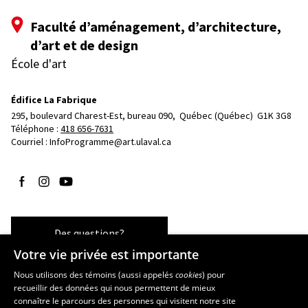
Faculté d’aménagement, d’architecture,
d’art et de design
École d'art
Édifice La Fabrique
295, boulevard Charest-Est, bureau 090, 
Québec (Québec)  G1K 3G8
Téléphone : 
418 656-7631
Courriel :
InfoProgramme@art.ulaval.ca
Suivez-nous sur Facebook
Suivez-nous sur Instagram
Suivez-nous sur YouTube
Des questions?
Votre vie privée est importante
Nous utilisons des témoins (aussi appelés
cookies
) pour
recueillir des données qui nous permettent de mieux
Les écoles et la recherche
connaître le parcours des personnes qui visitent notre site