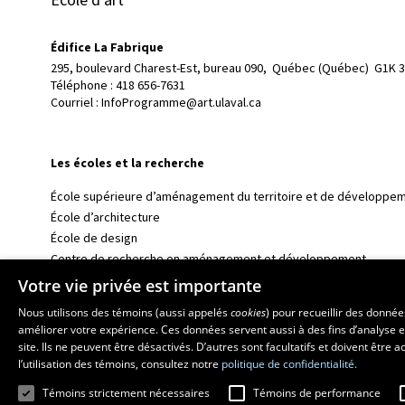
Édifice La Fabrique
295, boulevard Charest-Est, bureau 090, 
Québec (Québec)  G1K 
Téléphone : 
418 656-7631
Courriel :
InfoProgramme@art.ulaval.ca
Les écoles et la recherche
École supérieure d’aménagement du territoire et de développem
École d’architecture
École de design
Centre de recherche en aménagement et développement
Votre vie privée est importante
Nous utilisons des témoins (aussi appelés
cookies
) pour recueillir des donné
améliorer votre expérience. Ces données servent aussi à des fins d’analyse e
site. Ils ne peuvent être désactivés. D’autres sont facultatifs et doivent être
l’utilisation des témoins, consultez notre
politique de confidentialité.
Témoins strictement nécessaires
Témoins de performance