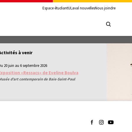
Espace étudiant
ULaval nouvelles
Nous joindre
Activités à venir
Du 20 juin au 6 septembre 2026
Exposition «Ressacs» de Eveline Boulva
Musée d’art contemporain de Baie-Saint-Paul
Suivez-nous sur Facebo
Suivez-nous sur I
Suivez-nous 