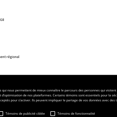
3G8
ent régional
es qui nous permettent de mieux connaître le parcours des personnes qui visitent 
t d’optimisation de nos plateformes. Certains témoins sont essentiels pour la séc
 acceptés pour s’activer. Ils peuvent impliquer le partage de vos données avec des t
Témoins de publicité ciblée
Témoins de fonctionnalité