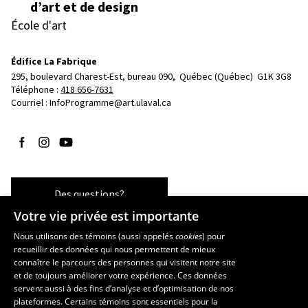
d’art et de design
École d'art
Édifice La Fabrique
295, boulevard Charest-Est, bureau 090, 
Québec (Québec)  G1K 3G8
Téléphone : 
418 656-7631
Courriel :
InfoProgramme@art.ulaval.ca
Suivez-nous sur Facebook
Suivez-nous sur Instagram
Suivez-nous sur YouTube
Des questions?
Votre vie privée est importante
Nous utilisons des témoins (aussi appelés
cookies
) pour
recueillir des données qui nous permettent de mieux
Les écoles et la recherche
connaître le parcours des personnes qui visitent notre site
École supérieure d’aménagement du territoire et de développement
et de toujours améliorer votre expérience. Ces données
servent aussi à des fins d’analyse et d’optimisation de nos
régional
plateformes. Certains témoins sont essentiels pour la
École d’architecture