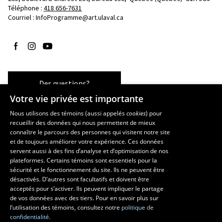
Téléphone : 
418 656-7631
Courriel :
InfoProgramme@art.ulaval.ca
Suivez-nous sur Facebook
Suivez-nous sur Instagram
Suivez-nous sur YouTube
Des questions?
Votre vie privée est importante
Nous utilisons des témoins (aussi appelés
cookies
) pour
recueillir des données qui nous permettent de mieux
Les écoles et la recherche
connaître le parcours des personnes qui visitent notre site
École supérieure d’aménagement du territoire et de développement
et de toujours améliorer votre expérience. Ces données
servent aussi à des fins d’analyse et d’optimisation de nos
régional
plateformes. Certains témoins sont essentiels pour la
École d’architecture
sécurité et le fonctionnement du site. Ils ne peuvent être
École de design
désactivés. D’autres sont facultatifs et doivent être
Centre de recherche en aménagement et développement
acceptés pour s’activer. Ils peuvent impliquer le partage
de vos données avec des tiers. Pour en savoir plus sur
l’utilisation des témoins, consultez notre
politique de
confidentialité.