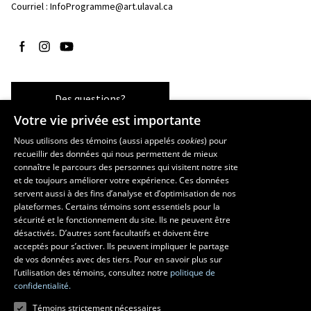
Courriel :
InfoProgramme@art.ulaval.ca
Suivez-nous sur Facebook
Suivez-nous sur Instagram
Suivez-nous sur YouTube
Des questions?
Votre vie privée est importante
Nous utilisons des témoins (aussi appelés
cookies
) pour
recueillir des données qui nous permettent de mieux
Les écoles et la recherche
connaître le parcours des personnes qui visitent notre site
École supérieure d’aménagement du territoire et de développement
et de toujours améliorer votre expérience. Ces données
servent aussi à des fins d’analyse et d’optimisation de nos
régional
plateformes. Certains témoins sont essentiels pour la
École d’architecture
sécurité et le fonctionnement du site. Ils ne peuvent être
École de design
désactivés. D’autres sont facultatifs et doivent être
Centre de recherche en aménagement et développement
acceptés pour s’activer. Ils peuvent impliquer le partage
de vos données avec des tiers. Pour en savoir plus sur
l’utilisation des témoins, consultez notre
politique de
confidentialité.
Témoins strictement nécessaires