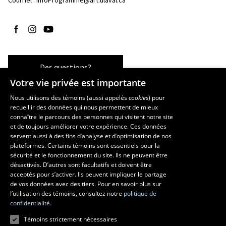
Courriel :
InfoProgramme@art.ulaval.ca
Suivez-nous sur Facebook
Suivez-nous sur Instagram
Suivez-nous sur YouTube
Des questions?
Votre vie privée est importante
Nous utilisons des témoins (aussi appelés
cookies
) pour
recueillir des données qui nous permettent de mieux
Les écoles et la recherche
connaître le parcours des personnes qui visitent notre site
et de toujours améliorer votre expérience. Ces données
École supérieure d’aménagement du territoire et de développement
servent aussi à des fins d’analyse et d’optimisation de nos
régional
plateformes. Certains témoins sont essentiels pour la
École d’architecture
sécurité et le fonctionnement du site. Ils ne peuvent être
École de design
désactivés. D’autres sont facultatifs et doivent être
Centre de recherche en aménagement et développement
acceptés pour s’activer. Ils peuvent impliquer le partage
de vos données avec des tiers. Pour en savoir plus sur
l’utilisation des témoins, consultez notre
politique de
confidentialité.
Témoins strictement nécessaires