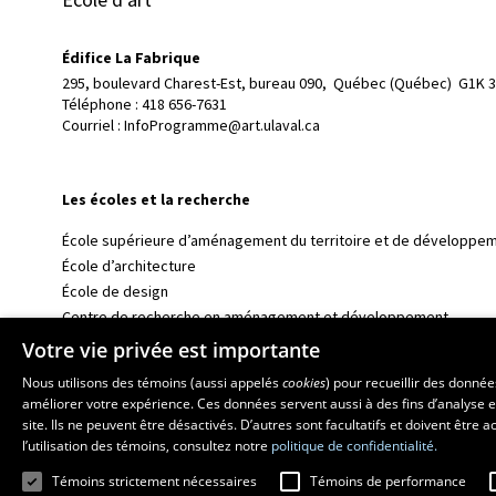
Édifice La Fabrique
295, boulevard Charest-Est, bureau 090, 
Québec (Québec)  G1K 
Téléphone : 
418 656-7631
Courriel :
InfoProgramme@art.ulaval.ca
Les écoles et la recherche
École supérieure d’aménagement du territoire et de développem
École d’architecture
École de design
Centre de recherche en aménagement et développement
Votre vie privée est importante
Nous utilisons des témoins (aussi appelés
cookies
) pour recueillir des donné
améliorer votre expérience. Ces données servent aussi à des fins d’analyse e
site. Ils ne peuvent être désactivés. D’autres sont facultatifs et doivent être
l’utilisation des témoins, consultez notre
politique de confidentialité.
Témoins strictement nécessaires
Témoins de performance