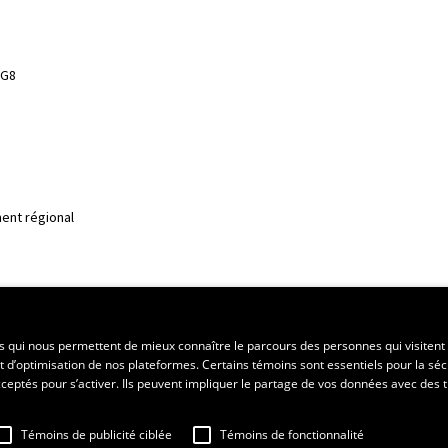
3G8
ent régional
es qui nous permettent de mieux connaître le parcours des personnes qui visitent 
t d’optimisation de nos plateformes. Certains témoins sont essentiels pour la séc
 acceptés pour s’activer. Ils peuvent impliquer le partage de vos données avec des t
Témoins de publicité ciblée
Témoins de fonctionnalité