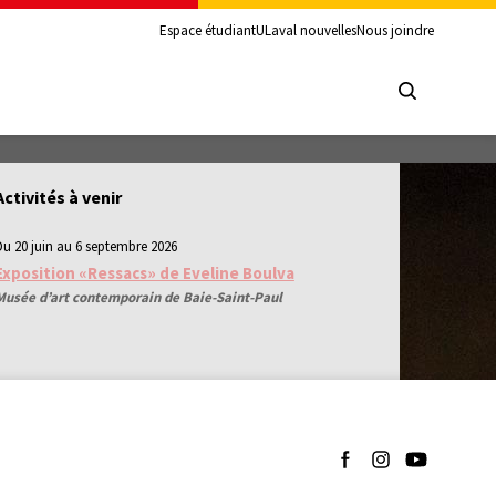
Espace étudiant
ULaval nouvelles
Nous joindre
Activités à venir
Du 20 juin au 6 septembre 2026
Exposition «Ressacs» de Eveline Boulva
Musée d’art contemporain de Baie-Saint-Paul
Suivez-nous sur Facebo
Suivez-nous sur I
Suivez-nous 