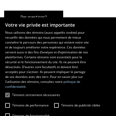
Des questions?
Votre vie privée est importante
Nous utilisons des témoins (aussi appelés
cookies
) pour
recueillir des données qui nous permettent de mieux
Les écoles et la recherche
connaître le parcours des personnes qui visitent notre site
École supérieure d’aménagement du territoire et de développement
et de toujours améliorer votre expérience. Ces données
servent aussi à des fins d’analyse et d’optimisation de nos
régional
plateformes. Certains témoins sont essentiels pour la
École d’architecture
sécurité et le fonctionnement du site. Ils ne peuvent être
École de design
désactivés. D’autres sont facultatifs et doivent être
Centre de recherche en aménagement et développement
acceptés pour s’activer. Ils peuvent impliquer le partage
de vos données avec des tiers. Pour en savoir plus sur
l’utilisation des témoins, consultez notre
politique de
confidentialité.
Témoins strictement nécessaires
Témoins de performance
Témoins de publicité ciblée
Témoins de fonctionnalité