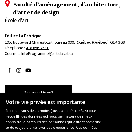
Faculté d’aménagement, d’architecture,
d’art et de design
École d'art
Édifice La Fabrique
295, boulevard Charest-Est, bureau 090, 
Québec (Québec)  G1K 3G8
Téléphone : 
418 656-7631
Courriel :
InfoProgramme@art.ulaval.ca
Suivez-nous sur Facebook
Suivez-nous sur Instagram
Suivez-nous sur YouTube
Des questions?
Votre vie privée est importante
Nous utilisons des témoins (aussi appelés
cookies
) pour
recueillir des données qui nous permettent de mieux
Les écoles et la recherche
connaître le parcours des personnes qui visitent notre site
École supérieure d’aménagement du territoire et de développement
et de toujours améliorer votre expérience. Ces données