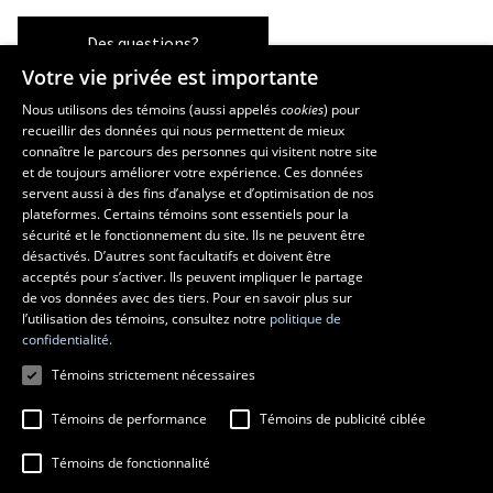
Des questions?
Votre vie privée est importante
Nous utilisons des témoins (aussi appelés
cookies
) pour
recueillir des données qui nous permettent de mieux
Les écoles et la recherche
connaître le parcours des personnes qui visitent notre site
École supérieure d’aménagement du territoire et de développement
et de toujours améliorer votre expérience. Ces données
servent aussi à des fins d’analyse et d’optimisation de nos
régional
plateformes. Certains témoins sont essentiels pour la
École d’architecture
sécurité et le fonctionnement du site. Ils ne peuvent être
École de design
désactivés. D’autres sont facultatifs et doivent être
Centre de recherche en aménagement et développement
acceptés pour s’activer. Ils peuvent impliquer le partage
de vos données avec des tiers. Pour en savoir plus sur
l’utilisation des témoins, consultez notre
politique de
confidentialité.
Témoins strictement nécessaires
Témoins de performance
Témoins de publicité ciblée
Témoins de fonctionnalité