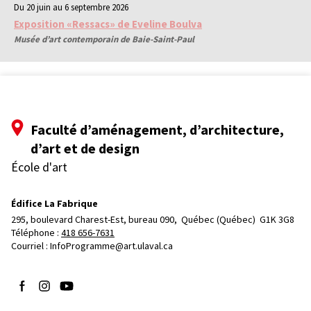
Du 20 juin au 6 septembre 2026
Exposition «Ressacs» de Eveline Boulva
Musée d’art contemporain de Baie-Saint-Paul
Faculté d’aménagement, d’architecture,
d’art et de design
École d'art
Édifice La Fabrique
295, boulevard Charest-Est, bureau 090, 
Québec (Québec)  G1K 3G8
Téléphone : 
418 656-7631
Courriel :
InfoProgramme@art.ulaval.ca
Suivez-nous sur Facebook
Suivez-nous sur Instagram
Suivez-nous sur YouTube