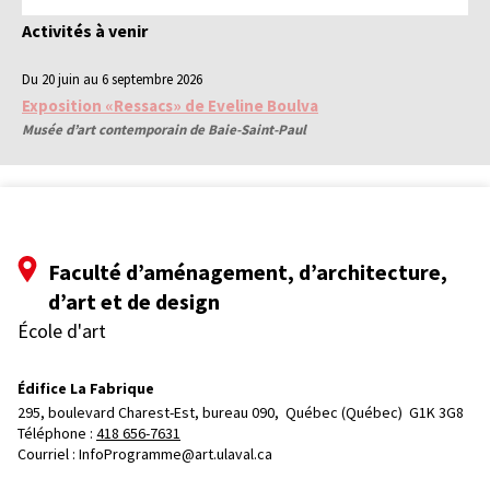
Activités à venir
Du 20 juin au 6 septembre 2026
Exposition «Ressacs» de Eveline Boulva
Musée d’art contemporain de Baie-Saint-Paul
Faculté d’aménagement, d’architecture,
d’art et de design
École d'art
Édifice La Fabrique
295, boulevard Charest-Est, bureau 090, 
Québec (Québec)  G1K 3G8
Téléphone : 
418 656-7631
Courriel :
InfoProgramme@art.ulaval.ca