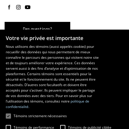
Suivez-nous sur Facebook
Suivez-nous sur Instagram
Suivez-nous sur YouTube
Des questions?
Votre vie privée est importante
Nous utilisons des témoins (aussi appelés
cookies
) pour
recueillir des données qui nous permettent de mieux
Les écoles et la recherche
connaître le parcours des personnes qui visitent notre site
École supérieure d’aménagement du territoire et de développement
et de toujours améliorer votre expérience. Ces données
servent aussi à des fins d’analyse et d’optimisation de nos
régional
plateformes. Certains témoins sont essentiels pour la
École d’architecture
sécurité et le fonctionnement du site. Ils ne peuvent être
École de design
désactivés. D’autres sont facultatifs et doivent être
Centre de recherche en aménagement et développement
acceptés pour s’activer. Ils peuvent impliquer le partage
de vos données avec des tiers. Pour en savoir plus sur
l’utilisation des témoins, consultez notre
politique de
confidentialité.
Témoins strictement nécessaires
Témoins de performance
Témoins de publicité ciblée