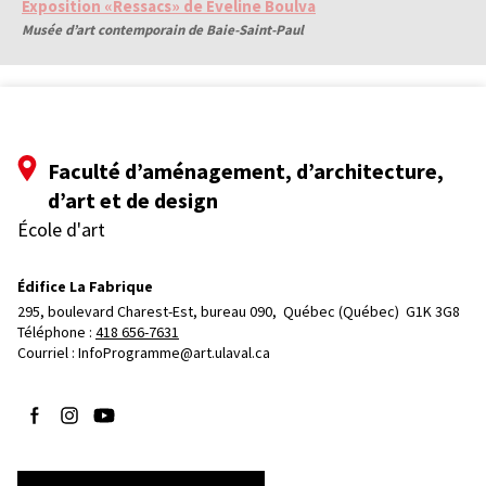
Exposition «Ressacs» de Eveline Boulva
Musée d’art contemporain de Baie-Saint-Paul
Faculté d’aménagement, d’architecture,
d’art et de design
École d'art
Édifice La Fabrique
295, boulevard Charest-Est, bureau 090, 
Québec (Québec)  G1K 3G8
Téléphone : 
418 656-7631
Courriel :
InfoProgramme@art.ulaval.ca
Suivez-nous sur Facebook
Suivez-nous sur Instagram
Suivez-nous sur YouTube