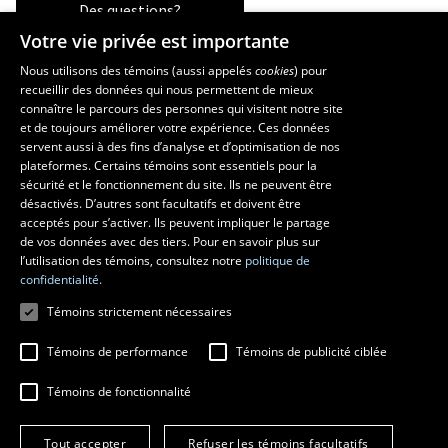
Des questions?
Votre vie privée est importante
Nous utilisons des témoins (aussi appelés
cookies
) pour
recueillir des données qui nous permettent de mieux
Les écoles et la recherche
connaître le parcours des personnes qui visitent notre site
École supérieure d’aménagement du territoire et de développement
et de toujours améliorer votre expérience. Ces données
servent aussi à des fins d’analyse et d’optimisation de nos
régional
plateformes. Certains témoins sont essentiels pour la
École d’architecture
sécurité et le fonctionnement du site. Ils ne peuvent être
École de design
désactivés. D’autres sont facultatifs et doivent être
Centre de recherche en aménagement et développement
acceptés pour s’activer. Ils peuvent impliquer le partage
de vos données avec des tiers. Pour en savoir plus sur
l’utilisation des témoins, consultez notre
politique de
confidentialité.
Témoins strictement nécessaires
Témoins de performance
Témoins de publicité ciblée
Témoins de fonctionnalité
© 2026 Université Laval
Tous droits réservés
Tout accepter
Refuser les témoins facultatifs
Conditions générales d'utilisation