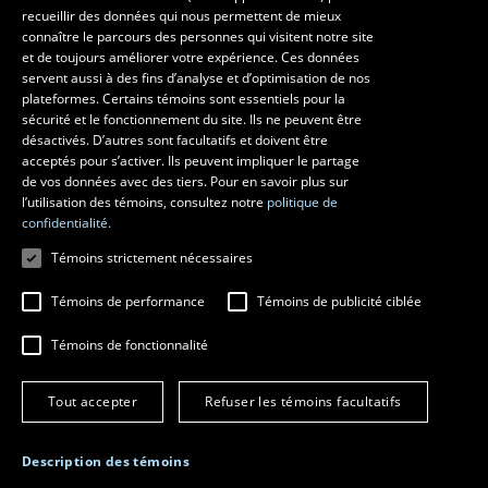
recueillir des données qui nous permettent de mieux
Les écoles et la recherche
connaître le parcours des personnes qui visitent notre site
École supérieure d’aménagement du territoire et de développement
et de toujours améliorer votre expérience. Ces données
servent aussi à des fins d’analyse et d’optimisation de nos
régional
plateformes. Certains témoins sont essentiels pour la
École d’architecture
sécurité et le fonctionnement du site. Ils ne peuvent être
École de design
désactivés. D’autres sont facultatifs et doivent être
Centre de recherche en aménagement et développement
acceptés pour s’activer. Ils peuvent impliquer le partage
de vos données avec des tiers. Pour en savoir plus sur
l’utilisation des témoins, consultez notre
politique de
confidentialité.
Témoins strictement nécessaires
Témoins de performance
Témoins de publicité ciblée
Témoins de fonctionnalité
© 2026 Université Laval
Tous droits réservés
Tout accepter
Refuser les témoins facultatifs
Conditions générales d'utilisation
Fraude en ligne
Confidentialité
Description des témoins
Paramétrer les témoins