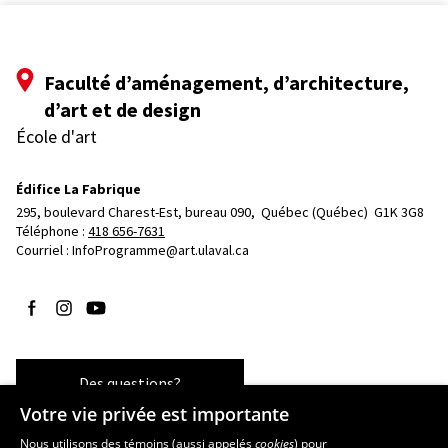
Faculté d’aménagement, d’architecture,
d’art et de design
École d'art
Édifice La Fabrique
295, boulevard Charest-Est, bureau 090, 
Québec (Québec)  G1K 3G8
Téléphone : 
418 656-7631
Courriel :
InfoProgramme@art.ulaval.ca
Suivez-nous sur Facebook
Suivez-nous sur Instagram
Suivez-nous sur YouTube
Des questions?
Votre vie privée est importante
Nous utilisons des témoins (aussi appelés
cookies
) pour