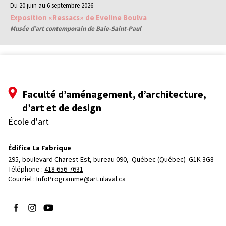
Du 20 juin au 6 septembre 2026
Exposition «Ressacs» de Eveline Boulva
Musée d’art contemporain de Baie-Saint-Paul
Faculté d’aménagement, d’architecture,
d’art et de design
École d'art
Édifice La Fabrique
295, boulevard Charest-Est, bureau 090, 
Québec (Québec)  G1K 3G8
Téléphone : 
418 656-7631
Courriel :
InfoProgramme@art.ulaval.ca
Suivez-nous sur Facebook
Suivez-nous sur Instagram
Suivez-nous sur YouTube