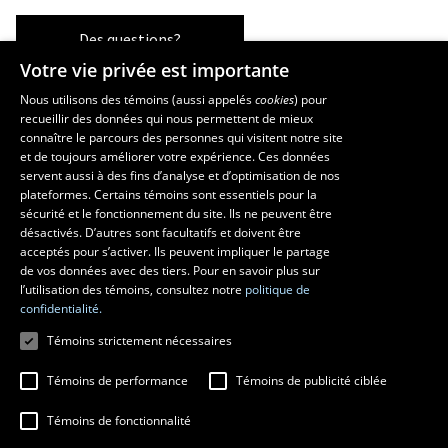
Des questions?
Votre vie privée est importante
Nous utilisons des témoins (aussi appelés
cookies
) pour
recueillir des données qui nous permettent de mieux
Les écoles et la recherche
connaître le parcours des personnes qui visitent notre site
École supérieure d’aménagement du territoire et de développement
et de toujours améliorer votre expérience. Ces données
servent aussi à des fins d’analyse et d’optimisation de nos
régional
plateformes. Certains témoins sont essentiels pour la
École d’architecture
sécurité et le fonctionnement du site. Ils ne peuvent être
École de design
désactivés. D’autres sont facultatifs et doivent être
Centre de recherche en aménagement et développement
acceptés pour s’activer. Ils peuvent impliquer le partage
de vos données avec des tiers. Pour en savoir plus sur
l’utilisation des témoins, consultez notre
politique de
confidentialité.
Témoins strictement nécessaires
Témoins de performance
Témoins de publicité ciblée
Témoins de fonctionnalité