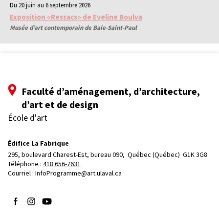
Du 20 juin au 6 septembre 2026
Exposition «Ressacs» de Eveline Boulva
Musée d’art contemporain de Baie-Saint-Paul
Faculté d’aménagement, d’architecture,
d’art et de design
École d'art
Édifice La Fabrique
295, boulevard Charest-Est, bureau 090, 
Québec (Québec)  G1K 3G8
Téléphone : 
418 656-7631
Courriel :
InfoProgramme@art.ulaval.ca
Suivez-nous sur Facebook
Suivez-nous sur Instagram
Suivez-nous sur YouTube