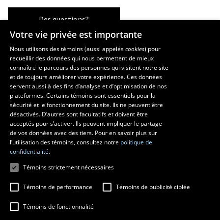
Des questions?
Votre vie privée est importante
Nous utilisons des témoins (aussi appelés
cookies
) pour
recueillir des données qui nous permettent de mieux
Les écoles et la recherche
connaître le parcours des personnes qui visitent notre site
École supérieure d’aménagement du territoire et de développement
et de toujours améliorer votre expérience. Ces données
servent aussi à des fins d’analyse et d’optimisation de nos
régional
plateformes. Certains témoins sont essentiels pour la
École d’architecture
sécurité et le fonctionnement du site. Ils ne peuvent être
École de design
désactivés. D’autres sont facultatifs et doivent être
Centre de recherche en aménagement et développement
acceptés pour s’activer. Ils peuvent impliquer le partage
de vos données avec des tiers. Pour en savoir plus sur
l’utilisation des témoins, consultez notre
politique de
confidentialité.
Témoins strictement nécessaires
Témoins de performance
Témoins de publicité ciblée
Témoins de fonctionnalité