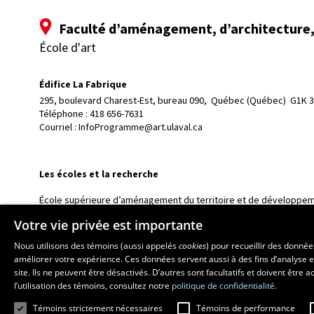
Faculté d’aménagement, d’architecture, 
École d'art
Édifice La Fabrique
295, boulevard Charest-Est, bureau 090, 
Québec (Québec)  G1K 
Téléphone : 
418 656-7631
Courriel :
InfoProgramme@art.ulaval.ca
Les écoles et la recherche
École supérieure d’aménagement du territoire et de développem
École d’architecture
Votre vie privée est importante
École de design
Nous utilisons des témoins (aussi appelés
cookies
) pour recueillir des donné
Centre de recherche en aménagement et développement
améliorer votre expérience. Ces données servent aussi à des fins d’analyse e
site. Ils ne peuvent être désactivés. D’autres sont facultatifs et doivent être
l’utilisation des témoins, consultez notre
politique de confidentialité.
Témoins strictement nécessaires
Témoins de performance