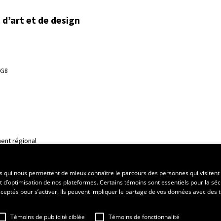
d’art et de design
3G8
ent régional
es qui nous permettent de mieux connaître le parcours des personnes qui visitent 
t d’optimisation de nos plateformes. Certains témoins sont essentiels pour la séc
 acceptés pour s’activer. Ils peuvent impliquer le partage de vos données avec des t
Témoins de publicité ciblée
Témoins de fonctionnalité