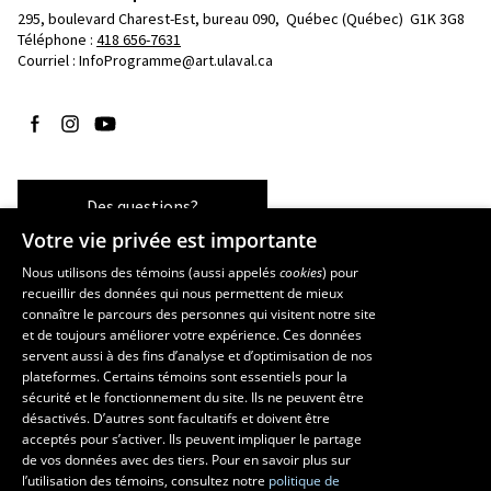
295, boulevard Charest-Est, bureau 090, 
Québec (Québec)  G1K 3G8
Téléphone : 
418 656-7631
Courriel :
InfoProgramme@art.ulaval.ca
Suivez-nous sur Facebook
Suivez-nous sur Instagram
Suivez-nous sur YouTube
Des questions?
Votre vie privée est importante
Nous utilisons des témoins (aussi appelés
cookies
) pour
recueillir des données qui nous permettent de mieux
Les écoles et la recherche
connaître le parcours des personnes qui visitent notre site
École supérieure d’aménagement du territoire et de développement
et de toujours améliorer votre expérience. Ces données
servent aussi à des fins d’analyse et d’optimisation de nos
régional
plateformes. Certains témoins sont essentiels pour la
École d’architecture
sécurité et le fonctionnement du site. Ils ne peuvent être
École de design
désactivés. D’autres sont facultatifs et doivent être
Centre de recherche en aménagement et développement
acceptés pour s’activer. Ils peuvent impliquer le partage
de vos données avec des tiers. Pour en savoir plus sur
l’utilisation des témoins, consultez notre
politique de