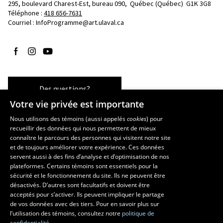
295, boulevard Charest-Est, bureau 090, 
Québec (Québec)  G1K 3G8
Téléphone : 
418 656-7631
Courriel :
InfoProgramme@art.ulaval.ca
Suivez-nous sur Facebook
Suivez-nous sur Instagram
Suivez-nous sur YouTube
Des questions?
Votre vie privée est importante
Nous utilisons des témoins (aussi appelés
cookies
) pour
recueillir des données qui nous permettent de mieux
Les écoles et la recherche
connaître le parcours des personnes qui visitent notre site
École supérieure d’aménagement du territoire et de développement
et de toujours améliorer votre expérience. Ces données
servent aussi à des fins d’analyse et d’optimisation de nos
régional
plateformes. Certains témoins sont essentiels pour la
École d’architecture
sécurité et le fonctionnement du site. Ils ne peuvent être
École de design
désactivés. D’autres sont facultatifs et doivent être
Centre de recherche en aménagement et développement
acceptés pour s’activer. Ils peuvent impliquer le partage
de vos données avec des tiers. Pour en savoir plus sur
l’utilisation des témoins, consultez notre
politique de
confidentialité.