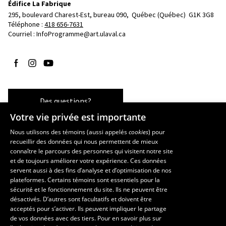
Édifice La Fabrique
295, boulevard Charest-Est, bureau 090, 
Québec (Québec)  G1K 3G8
Téléphone : 
418 656-7631
Courriel :
InfoProgramme@art.ulaval.ca
Suivez-nous sur Facebook
Suivez-nous sur Instagram
Suivez-nous sur YouTube
Des questions?
Votre vie privée est importante
Nous utilisons des témoins (aussi appelés
cookies
) pour
recueillir des données qui nous permettent de mieux
Les écoles et la recherche
connaître le parcours des personnes qui visitent notre site
École supérieure d’aménagement du territoire et de développement
et de toujours améliorer votre expérience. Ces données
servent aussi à des fins d’analyse et d’optimisation de nos
régional
plateformes. Certains témoins sont essentiels pour la
École d’architecture
sécurité et le fonctionnement du site. Ils ne peuvent être
École de design
désactivés. D’autres sont facultatifs et doivent être
Centre de recherche en aménagement et développement
acceptés pour s’activer. Ils peuvent impliquer le partage
de vos données avec des tiers. Pour en savoir plus sur