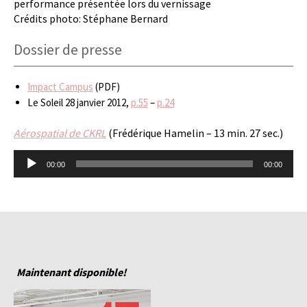
performance présentée lors du vernissage
Crédits photo: Stéphane Bernard
Dossier de presse
Impact Campus
(PDF)
Le Soleil 28 janvier 2012,
p.55
–
p.24
Aérospatial de CKRL
(Frédérique Hamelin – 13 min. 27 sec.)
Lecteur
00:00
00:00
audio
Maintenant disponible!