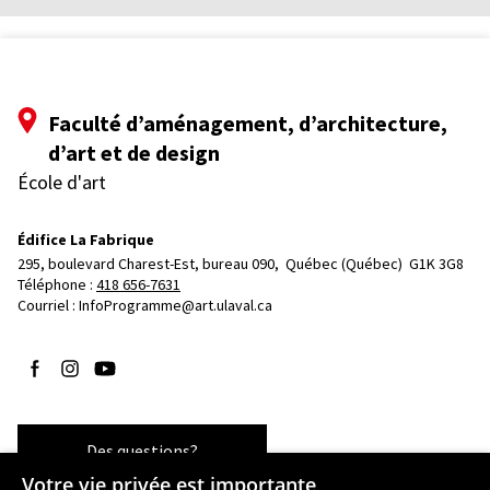
Faculté d’aménagement, d’architecture,
d’art et de design
École d'art
Édifice La Fabrique
295, boulevard Charest-Est, bureau 090, 
Québec (Québec)  G1K 3G8
Téléphone : 
418 656-7631
Courriel :
InfoProgramme@art.ulaval.ca
Suivez-nous sur Facebook
Suivez-nous sur Instagram
Suivez-nous sur YouTube
Des questions?
Votre vie privée est importante