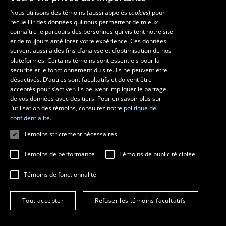
Nous utilisons des témoins (aussi appelés
cookies
) pour
recueillir des données qui nous permettent de mieux
Les écoles et la recherche
connaître le parcours des personnes qui visitent notre site
et de toujours améliorer votre expérience. Ces données
École supérieure d’aménagement du territoire et de développement
servent aussi à des fins d’analyse et d’optimisation de nos
régional
plateformes. Certains témoins sont essentiels pour la
École d’architecture
sécurité et le fonctionnement du site. Ils ne peuvent être
École de design
désactivés. D’autres sont facultatifs et doivent être
Centre de recherche en aménagement et développement
acceptés pour s’activer. Ils peuvent impliquer le partage
de vos données avec des tiers. Pour en savoir plus sur
l’utilisation des témoins, consultez notre
politique de
confidentialité.
Témoins strictement nécessaires
Témoins de performance
Témoins de publicité ciblée
Témoins de fonctionnalité
© 2026 Université Laval
Tous droits réservés
Tout accepter
Refuser les témoins facultatifs
Conditions générales d'utilisation
Fraude en ligne
Confidentialité