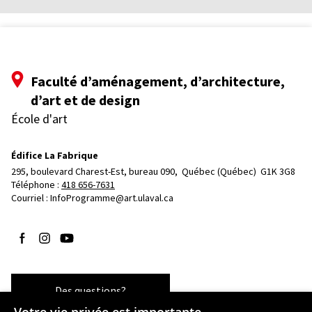
Faculté d’aménagement, d’architecture,
d’art et de design
École d'art
Édifice La Fabrique
295, boulevard Charest-Est, bureau 090, 
Québec (Québec)  G1K 3G8
Téléphone : 
418 656-7631
Courriel :
InfoProgramme@art.ulaval.ca
Suivez-nous sur Facebook
Suivez-nous sur Instagram
Suivez-nous sur YouTube
Des questions?