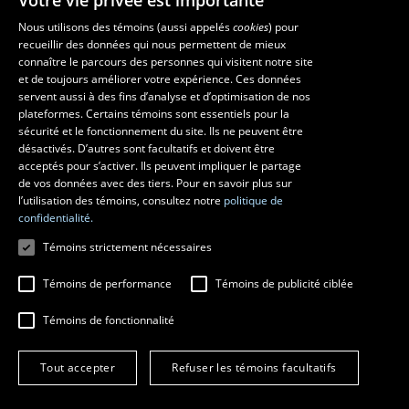
Votre vie privée est importante
Nous utilisons des témoins (aussi appelés
cookies
) pour
recueillir des données qui nous permettent de mieux
Les écoles et la recherche
connaître le parcours des personnes qui visitent notre site
École supérieure d’aménagement du territoire et de développement
et de toujours améliorer votre expérience. Ces données
servent aussi à des fins d’analyse et d’optimisation de nos
régional
plateformes. Certains témoins sont essentiels pour la
École d’architecture
sécurité et le fonctionnement du site. Ils ne peuvent être
École de design
désactivés. D’autres sont facultatifs et doivent être
Centre de recherche en aménagement et développement
acceptés pour s’activer. Ils peuvent impliquer le partage
de vos données avec des tiers. Pour en savoir plus sur
l’utilisation des témoins, consultez notre
politique de
confidentialité.
Témoins strictement nécessaires
Témoins de performance
Témoins de publicité ciblée
Témoins de fonctionnalité
© 2026 Université Laval
Tous droits réservés
Tout accepter
Refuser les témoins facultatifs
Conditions générales d'utilisation
Fraude en ligne
Confidentialité