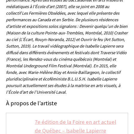
performance. Après des études au baccalauréat en arts visuels et
médiatiques à l’École d’art (2007), elle se joint en 2008 au
collectif Les Fermières Obsédées, avec lequel elle présente des
performances au Canada et en Serbie. De plusieurs résidences
d’artiste et expositions solos signalons : Devenir quelqu’un de bien
(Maison de la culture Pointe-aux-Trembles, Montréal, 2010) Crasher
au ciel (L’Écart, Rouyn-Noranda, 2012) et Ouvrir le feu (Art Sutton,
Sutton, 2019). Le travail vidéographique de Isabelle Lapierre sera
diffusé dans différents événements et festivals dont Traverse Vidéo
(France), les Rendez-vous du cinéma québécois (Montréal) et
Montréal Underground Film Festival (Montréal). En 2015, elle
fonde, avec Marie-Hélène Blay et Annie Baillargeon, le collectif
pluridisciplinaire et écoféministe B.L.U.S.H. Isabelle Lapierre
poursuit actuellement ses études à la maitrise en arts visuels, à
l’École d’art de l’Université Laval.
À propos de l’artiste
7e édition de la Foire en art actuel
de Québec – Isabelle Lapierre