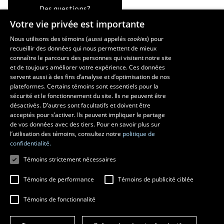
Des questions?
Votre vie privée est importante
Nous utilisons des témoins (aussi appelés
cookies
) pour
recueillir des données qui nous permettent de mieux
Les écoles et la recherche
connaître le parcours des personnes qui visitent notre site
École supérieure d’aménagement du territoire et de développement
et de toujours améliorer votre expérience. Ces données
servent aussi à des fins d’analyse et d’optimisation de nos
régional
plateformes. Certains témoins sont essentiels pour la
École d’architecture
sécurité et le fonctionnement du site. Ils ne peuvent être
École de design
désactivés. D’autres sont facultatifs et doivent être
Centre de recherche en aménagement et développement
acceptés pour s’activer. Ils peuvent impliquer le partage
de vos données avec des tiers. Pour en savoir plus sur
l’utilisation des témoins, consultez notre
politique de
confidentialité.
Témoins strictement nécessaires
Témoins de performance
Témoins de publicité ciblée
Témoins de fonctionnalité
© 2026 Université Laval
Tous droits réservés