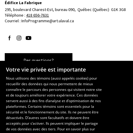
Édifice La Fabrique
295, boulevard Charest-Est, bureau 090, 
Québec (Québec)  G1K 3G8
Téléphone : 
418 656-7631
Courriel :
InfoProgramme@art.ulaval.ca
Suivez-nous sur Facebook
Suivez-nous sur Instagram
Suivez-nous sur YouTube
Des questions?
Votre vie privée est importante
Nous utilisons des témoins (aussi appelés
cookies
) pour
recueillir des données qui nous permettent de mieux
Les écoles et la recherche
connaître le parcours des personnes qui visitent notre site
École supérieure d’aménagement du territoire et de développement
et de toujours améliorer votre expérience. Ces données
servent aussi à des fins d’analyse et d’optimisation de nos
régional
plateformes. Certains témoins sont essentiels pour la
École d’architecture
sécurité et le fonctionnement du site. Ils ne peuvent être
École de design
désactivés. D’autres sont facultatifs et doivent être
Centre de recherche en aménagement et développement
acceptés pour s’activer. Ils peuvent impliquer le partage
de vos données avec des tiers. Pour en savoir plus sur