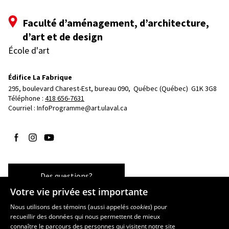
Faculté d’aménagement, d’architecture,
d’art et de design
École d'art
Édifice La Fabrique
295, boulevard Charest-Est, bureau 090, 
Québec (Québec)  G1K 3G8
Téléphone : 
418 656-7631
Courriel :
InfoProgramme@art.ulaval.ca
Suivez-nous sur Facebook
Suivez-nous sur Instagram
Suivez-nous sur YouTube
Des questions?
Votre vie privée est importante
Nous utilisons des témoins (aussi appelés
cookies
) pour
recueillir des données qui nous permettent de mieux
Les écoles et la recherche
connaître le parcours des personnes qui visitent notre site