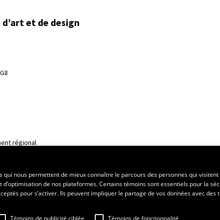
d’art et de design
3G8
ent régional
es qui nous permettent de mieux connaître le parcours des personnes qui visitent 
t d’optimisation de nos plateformes. Certains témoins sont essentiels pour la séc
 acceptés pour s’activer. Ils peuvent impliquer le partage de vos données avec des t
Témoins de publicité ciblée
Témoins de fonctionnalité