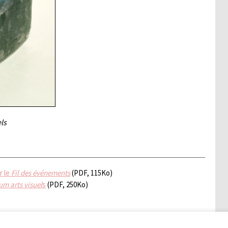
ls
r le
Fil des événements
(PDF, 115Ko)
m arts visuel
s
(PDF, 250Ko)