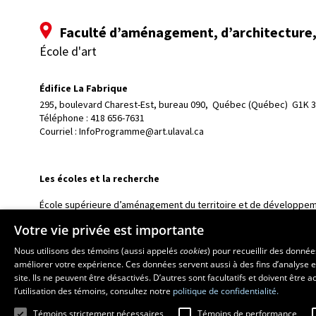
Faculté d’aménagement, d’architecture, 
École d'art
Édifice La Fabrique
295, boulevard Charest-Est, bureau 090, 
Québec (Québec)  G1K 
Téléphone : 
418 656-7631
Courriel :
InfoProgramme@art.ulaval.ca
Les écoles et la recherche
École supérieure d’aménagement du territoire et de développem
École d’architecture
Votre vie privée est importante
École de design
Nous utilisons des témoins (aussi appelés
cookies
) pour recueillir des donné
Centre de recherche en aménagement et développement
améliorer votre expérience. Ces données servent aussi à des fins d’analyse e
site. Ils ne peuvent être désactivés. D’autres sont facultatifs et doivent être
l’utilisation des témoins, consultez notre
politique de confidentialité.
Témoins strictement nécessaires
Témoins de performance