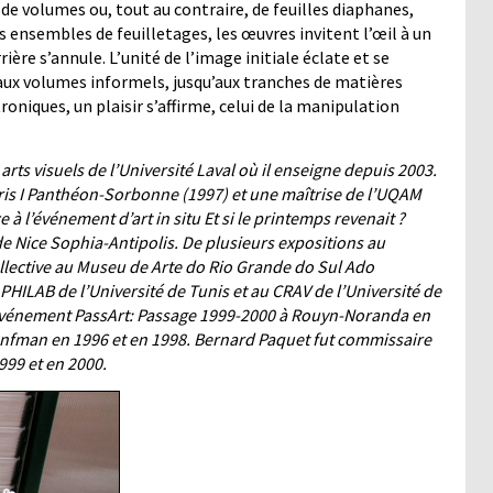
 de volumes ou, tout au contraire, de feuilles diaphanes,
ensembles de feuilletages, les œuvres invitent l’œil à un
rière s’annule. L’unité de l’image initiale éclate et se
aux volumes informels, jusqu’aux tranches de matières
oniques, un plaisir s’affirme, celui de la manipulation
rts visuels de l’Université Laval où il enseigne depuis 2003.
Paris I Panthéon-Sorbonne (1997) et une maîtrise de l’UQAM
à l’événement d’art in situ Et si le printemps revenait ?
de Nice Sophia-Antipolis. De plusieurs expositions au
ollective au Museu de Arte do Rio Grande do Sul Ado
 PHILAB de l’Université de Tunis et au CRAV de l’Université de
 à l’événement PassArt: Passage 1999-2000 à Rouyn-Noranda en
ronfman en 1996 et en 1998. Bernard Paquet fut commissaire
99 et en 2000.