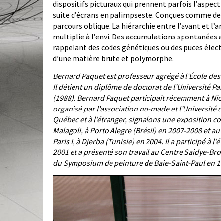
dispositifs picturaux qui prennent parfois l’aspect
suite d’écrans en palimpseste. Conçues comme des 
parcours oblique. La hiérarchie entre l’avant et l’ar
multiplie à l’envi. Des accumulations spontanées 
rappelant des codes génétiques ou des puces électr
d’une matière brute et polymorphe.
Bernard Paquet est professeur agrégé à l’École des a
Il détient un diplôme de doctorat de l’Université 
(1988). Bernard Paquet participait récemment à Nice 
organisé par l’association no-made et l’Université 
Québec et à l’étranger, signalons une exposition c
Malagoli, à Porto Alegre (Brésil) en 2007-2008 et au
Paris I, à Djerba (Tunisie) en 2004. Il a participé
2001 et a présenté son travail au Centre Saidye-B
du Symposium de peinture de Baie-Saint-Paul en 19