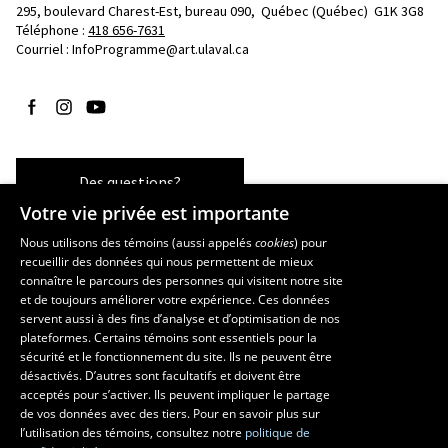
295, boulevard Charest-Est, bureau 090, 
Québec (Québec)  G1K 3G8
Téléphone : 
418 656-7631
Courriel :
InfoProgramme@art.ulaval.ca
Suivez-nous sur Facebook
Suivez-nous sur Instagram
Suivez-nous sur YouTube
Des questions?
Votre vie privée est importante
Nous utilisons des témoins (aussi appelés
cookies
) pour
recueillir des données qui nous permettent de mieux
Les écoles et la recherche
connaître le parcours des personnes qui visitent notre site
École supérieure d’aménagement du territoire et de développement
et de toujours améliorer votre expérience. Ces données
servent aussi à des fins d’analyse et d’optimisation de nos
régional
plateformes. Certains témoins sont essentiels pour la
École d’architecture
sécurité et le fonctionnement du site. Ils ne peuvent être
École de design
désactivés. D’autres sont facultatifs et doivent être
Centre de recherche en aménagement et développement
acceptés pour s’activer. Ils peuvent impliquer le partage
de vos données avec des tiers. Pour en savoir plus sur
l’utilisation des témoins, consultez notre
politique de