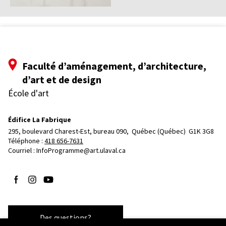
Faculté d’aménagement, d’architecture,
d’art et de design
École d'art
Édifice La Fabrique
295, boulevard Charest-Est, bureau 090, 
Québec (Québec)  G1K 3G8
Téléphone : 
418 656-7631
Courriel :
InfoProgramme@art.ulaval.ca
Suivez-nous sur Facebook
Suivez-nous sur Instagram
Suivez-nous sur YouTube
Des questions?