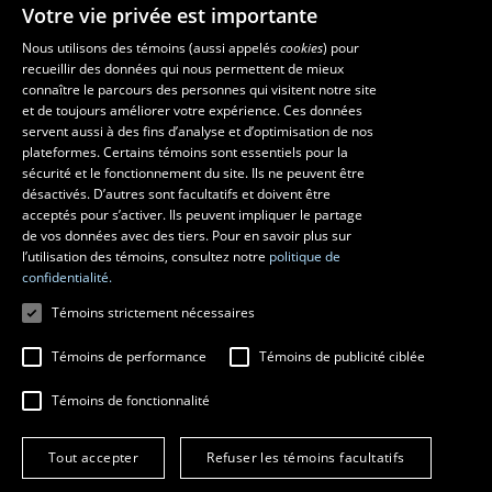
Votre vie privée est importante
Nous utilisons des témoins (aussi appelés
cookies
) pour
recueillir des données qui nous permettent de mieux
Les écoles et la recherche
connaître le parcours des personnes qui visitent notre site
École supérieure d’aménagement du territoire et de développement
et de toujours améliorer votre expérience. Ces données
servent aussi à des fins d’analyse et d’optimisation de nos
régional
plateformes. Certains témoins sont essentiels pour la
École d’architecture
sécurité et le fonctionnement du site. Ils ne peuvent être
École de design
désactivés. D’autres sont facultatifs et doivent être
Centre de recherche en aménagement et développement
acceptés pour s’activer. Ils peuvent impliquer le partage
de vos données avec des tiers. Pour en savoir plus sur
l’utilisation des témoins, consultez notre
politique de
confidentialité.
Témoins strictement nécessaires
Témoins de performance
Témoins de publicité ciblée
Témoins de fonctionnalité
© 2026 Université Laval
Tous droits réservés
Tout accepter
Refuser les témoins facultatifs
Conditions générales d'utilisation
Fraude en ligne