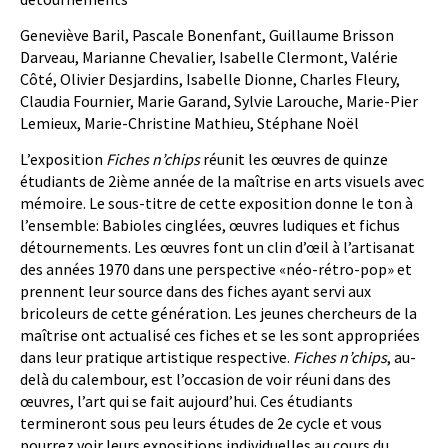
Geneviève Baril, Pascale Bonenfant, Guillaume Brisson
Darveau, Marianne Chevalier, Isabelle Clermont, Valérie
Côté, Olivier Desjardins, Isabelle Dionne, Charles Fleury,
Claudia Fournier, Marie Garand, Sylvie Larouche, Marie-Pier
Lemieux, Marie-Christine Mathieu, Stéphane Noël
L’exposition
Fiches n’chips
réunit les œuvres de quinze
étudiants de 2ième année de la maîtrise en arts visuels avec
mémoire. Le sous-titre de cette exposition donne le ton à
l’ensemble: Babioles cinglées, œuvres ludiques et fichus
détournements. Les œuvres font un clin d’œil à l’artisanat
des années 1970 dans une perspective «néo-rétro-pop» et
prennent leur source dans des fiches ayant servi aux
bricoleurs de cette génération. Les jeunes chercheurs de la
maîtrise ont actualisé ces fiches et se les sont appropriées
dans leur pratique artistique respective.
Fiches n’chips
, au-
delà du calembour, est l’occasion de voir réuni dans des
œuvres, l’art qui se fait aujourd’hui. Ces étudiants
termineront sous peu leurs études de 2e cycle et vous
pourrez voir leurs expositions individuelles au cours du