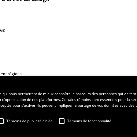
3G8
ent régional
es qui nous permettent de mieux connaître le parcours des personnes qui visitent 
t d’optimisation de nos plateformes. Certains témoins sont essentiels pour la séc
 acceptés pour s’activer. Ils peuvent impliquer le partage de vos données avec des t
Témoins de publicité ciblée
Témoins de fonctionnalité