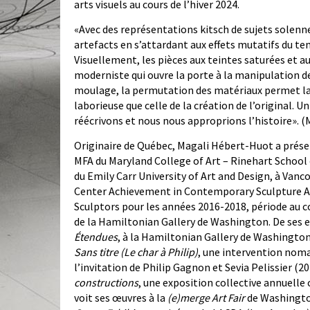
arts visuels au cours de l’hiver 2024.
«Avec des représentations kitsch de sujets solennel
artefacts en s’attardant aux effets mutatifs du t
Visuellement, les pièces aux teintes saturées et au
moderniste qui ouvre la porte à la manipulation d
moulage, la permutation des matériaux permet la
laborieuse que celle de la création de l’original. 
réécrivons et nous nous approprions l’histoire». 
Originaire de Québec, Magali Hébert-Huot a présen
MFA du Maryland College of Art – Rinehart School 
du Emily Carr University of Art and Design, à Vanc
Center Achievement in Contemporary Sculpture Awar
Sculptors pour les années 2016-2018, période au co
de la Hamiltonian Gallery de Washington. De ses ex
Étendues
, à la Hamiltonian Gallery de Washington
Sans titre (Le char à Philip)
, une intervention nomad
l’invitation de Philip Gagnon et Sevia Pelissier (20
constructions
, une exposition collective annuelle 
voit ses œuvres à la
(e)merge Art Fair
de Washington