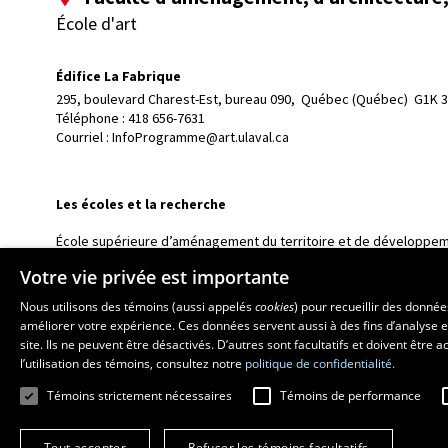
École d'art
Édifice La Fabrique
295, boulevard Charest-Est, bureau 090, 
Québec (Québec)  G1K 
Téléphone : 
418 656-7631
Courriel :
InfoProgramme@art.ulaval.ca
Les écoles et la recherche
École supérieure d’aménagement du territoire et de développem
École d’architecture
Votre vie privée est importante
École de design
Nous utilisons des témoins (aussi appelés
cookies
) pour recueillir des donné
Centre de recherche en aménagement et développement
améliorer votre expérience. Ces données servent aussi à des fins d’analyse e
site. Ils ne peuvent être désactivés. D’autres sont facultatifs et doivent être
l’utilisation des témoins, consultez notre
politique de confidentialité.
Témoins strictement nécessaires
Témoins de performance
Tout accepter
Refuser les témoins facultatifs