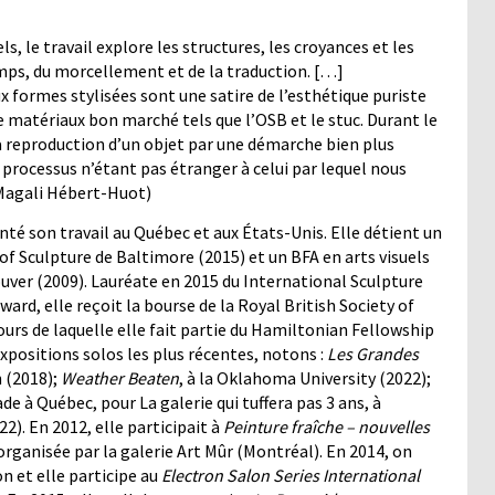
s, le travail explore les structures, les croyances et les
emps, du morcellement et de la traduction. […]
x formes stylisées sont une satire de l’esthétique puriste
e matériaux bon marché tels que l’OSB et le stuc. Durant le
 reproduction d’un objet par une démarche bien plus
Un processus n’étant pas étranger à celui par lequel nous
(Magali Hébert-Huot)
té son travail au Québec et aux États-Unis. Elle détient un
of Sculpture de Baltimore (2015) et un BFA en arts visuels
ouver (2009). Lauréate en 2015 du International Sculpture
d, elle reçoit la bourse de la Royal British Society of
urs de laquelle elle fait partie du Hamiltonian Fellowship
positions solos les plus récentes, notons :
Les Grandes
 (2018);
Weather Beaten
, à la Oklahoma University (2022);
e à Québec, pour La galerie qui tuffera pas 3 ans, à
22). En 2012, elle participait à
Peinture fraîche – nouvelles
organisée par la galerie Art Mûr (Montréal). En 2014, on
 et elle participe au
Electron Salon Series International