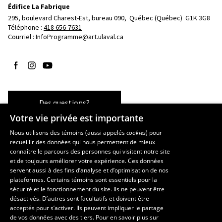
Édifice La Fabrique
295, boulevard Charest-Est, bureau 090, 
Québec (Québec)  G1K 3G8
Téléphone : 
418 656-7631
Courriel :
InfoProgramme@art.ulaval.ca
Suivez-nous sur Facebook
Suivez-nous sur Instagram
Suivez-nous sur YouTube
Des questions?
Votre vie privée est importante
Nous utilisons des témoins (aussi appelés
cookies
) pour
recueillir des données qui nous permettent de mieux
Les écoles et la recherche
connaître le parcours des personnes qui visitent notre site
École supérieure d’aménagement du territoire et de développement
et de toujours améliorer votre expérience. Ces données
servent aussi à des fins d’analyse et d’optimisation de nos
régional
plateformes. Certains témoins sont essentiels pour la
École d’architecture
sécurité et le fonctionnement du site. Ils ne peuvent être
École de design
désactivés. D’autres sont facultatifs et doivent être
Centre de recherche en aménagement et développement
acceptés pour s’activer. Ils peuvent impliquer le partage
de vos données avec des tiers. Pour en savoir plus sur