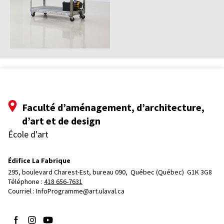
Faculté d’aménagement, d’architecture,
d’art et de design
École d'art
Édifice La Fabrique
295, boulevard Charest-Est, bureau 090, 
Québec (Québec)  G1K 3G8
Téléphone : 
418 656-7631
Courriel :
InfoProgramme@art.ulaval.ca
Suivez-nous sur Facebook
Suivez-nous sur Instagram
Suivez-nous sur YouTube