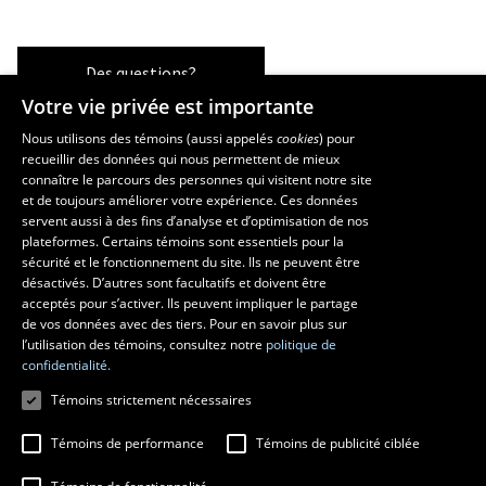
Des questions?
Votre vie privée est importante
Nous utilisons des témoins (aussi appelés
cookies
) pour
recueillir des données qui nous permettent de mieux
Les écoles et la recherche
connaître le parcours des personnes qui visitent notre site
École supérieure d’aménagement du territoire et de développement
et de toujours améliorer votre expérience. Ces données
servent aussi à des fins d’analyse et d’optimisation de nos
régional
plateformes. Certains témoins sont essentiels pour la
École d’architecture
sécurité et le fonctionnement du site. Ils ne peuvent être
École de design
désactivés. D’autres sont facultatifs et doivent être
Centre de recherche en aménagement et développement
acceptés pour s’activer. Ils peuvent impliquer le partage
de vos données avec des tiers. Pour en savoir plus sur
l’utilisation des témoins, consultez notre
politique de
confidentialité.
Témoins strictement nécessaires
Témoins de performance
Témoins de publicité ciblée