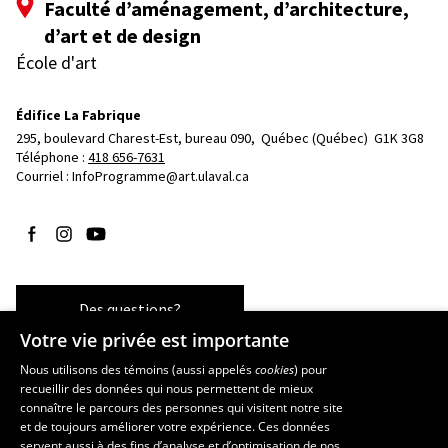
Faculté d’aménagement, d’architecture,
d’art et de design
École d'art
Édifice La Fabrique
295, boulevard Charest-Est, bureau 090, 
Québec (Québec)  G1K 3G8
Téléphone : 
418 656-7631
Courriel :
InfoProgramme@art.ulaval.ca
Suivez-nous sur Facebook
Suivez-nous sur Instagram
Suivez-nous sur YouTube
Des questions?
Votre vie privée est importante
Nous utilisons des témoins (aussi appelés
cookies
) pour
recueillir des données qui nous permettent de mieux
Les écoles et la recherche
connaître le parcours des personnes qui visitent notre site
École supérieure d’aménagement du territoire et de développement
et de toujours améliorer votre expérience. Ces données
servent aussi à des fins d’analyse et d’optimisation de nos
régional