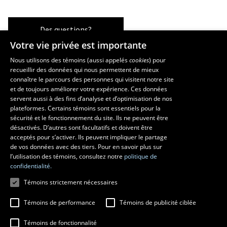
Des questions?
Votre vie privée est importante
Nous utilisons des témoins (aussi appelés
cookies
) pour
recueillir des données qui nous permettent de mieux
Les écoles et la recherche
connaître le parcours des personnes qui visitent notre site
École supérieure d’aménagement du territoire et de développement
et de toujours améliorer votre expérience. Ces données
servent aussi à des fins d’analyse et d’optimisation de nos
régional
plateformes. Certains témoins sont essentiels pour la
École d’architecture
sécurité et le fonctionnement du site. Ils ne peuvent être
École de design
désactivés. D’autres sont facultatifs et doivent être
Centre de recherche en aménagement et développement
acceptés pour s’activer. Ils peuvent impliquer le partage
de vos données avec des tiers. Pour en savoir plus sur
l’utilisation des témoins, consultez notre
politique de
confidentialité.
Témoins strictement nécessaires
Témoins de performance
Témoins de publicité ciblée
Témoins de fonctionnalité