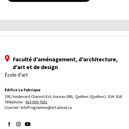
Faculté d’aménagement, d’architecture,
d’art et de design
École d'art
Édifice La Fabrique
295, boulevard Charest-Est, bureau 090, 
Québec (Québec)  G1K 3G8
Téléphone : 
418 656-7631
Courriel :
InfoProgramme@art.ulaval.ca
Suivez-nous sur Facebook
Suivez-nous sur Instagram
Suivez-nous sur YouTube