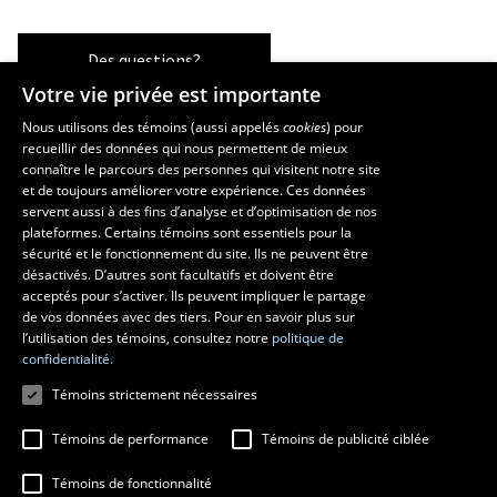
Des questions?
Votre vie privée est importante
Nous utilisons des témoins (aussi appelés
cookies
) pour
recueillir des données qui nous permettent de mieux
Les écoles et la recherche
connaître le parcours des personnes qui visitent notre site
École supérieure d’aménagement du territoire et de développement
et de toujours améliorer votre expérience. Ces données
servent aussi à des fins d’analyse et d’optimisation de nos
régional
plateformes. Certains témoins sont essentiels pour la
École d’architecture
sécurité et le fonctionnement du site. Ils ne peuvent être
École de design
désactivés. D’autres sont facultatifs et doivent être
Centre de recherche en aménagement et développement
acceptés pour s’activer. Ils peuvent impliquer le partage
de vos données avec des tiers. Pour en savoir plus sur
l’utilisation des témoins, consultez notre
politique de
confidentialité.
Témoins strictement nécessaires
Témoins de performance
Témoins de publicité ciblée
Témoins de fonctionnalité