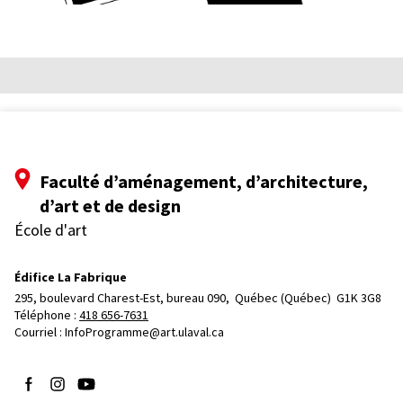
Faculté d’aménagement, d’architecture,
d’art et de design
École d'art
Édifice La Fabrique
295, boulevard Charest-Est, bureau 090, 
Québec (Québec)  G1K 3G8
Téléphone : 
418 656-7631
Courriel :
InfoProgramme@art.ulaval.ca
Suivez-nous sur Facebook
Suivez-nous sur Instagram
Suivez-nous sur YouTube