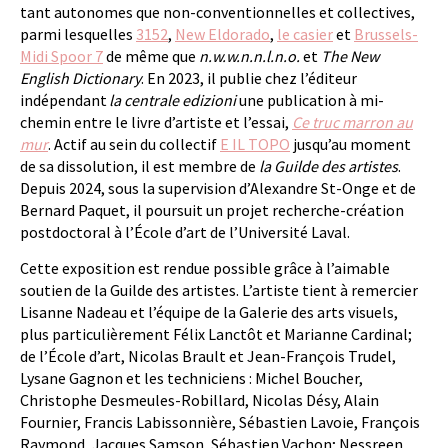
tant autonomes que non-conventionnelles et collectives,
parmi lesquelles
3152
,
New Eldorado
,
le casier
et
Brussels-
Midi Spoor 7
de même que
n.w.w.n.n.l.n.o.
et
The New
English Dictionary
. En 2023, il publie chez l’éditeur
indépendant
la centrale edizioni
une publication à mi-
chemin entre le livre d’artiste et l’essai,
Ce truc marron au
mur
. Actif au sein du collectif
E IL TOPO
jusqu’au moment
de sa dissolution, il est membre de
la Guilde des artistes
.
Depuis 2024, sous la supervision d’Alexandre St-Onge et de
Bernard Paquet, il poursuit un projet recherche-création
postdoctoral à l’École d’art de l’Université Laval.
Cette exposition est rendue possible grâce à l’aimable
soutien de la Guilde des artistes. L’artiste tient à remercier
Lisanne Nadeau et l’équipe de la Galerie des arts visuels,
plus particulièrement Félix Lanctôt et Marianne Cardinal;
de l’École d’art, Nicolas Brault et Jean-François Trudel,
Lysane Gagnon et les techniciens : Michel Boucher,
Christophe Desmeules-Robillard, Nicolas Désy, Alain
Fournier, Francis Labissonnière, Sébastien Lavoie, François
Raymond, Jacques Samson, Sébastien Vachon; Nessreen