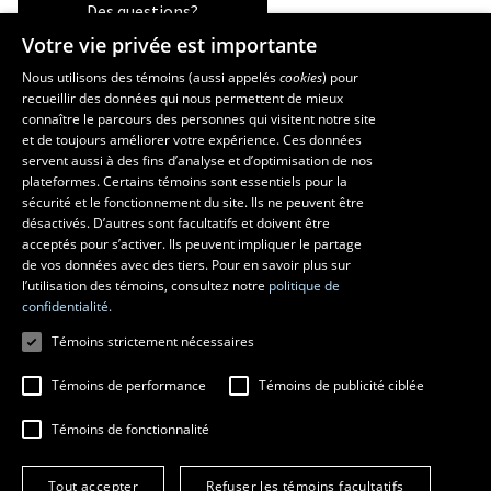
Des questions?
Votre vie privée est importante
Nous utilisons des témoins (aussi appelés
cookies
) pour
recueillir des données qui nous permettent de mieux
Les écoles et la recherche
connaître le parcours des personnes qui visitent notre site
et de toujours améliorer votre expérience. Ces données
École supérieure d’aménagement du territoire et de développement
servent aussi à des fins d’analyse et d’optimisation de nos
régional
plateformes. Certains témoins sont essentiels pour la
École d’architecture
sécurité et le fonctionnement du site. Ils ne peuvent être
École de design
désactivés. D’autres sont facultatifs et doivent être
Centre de recherche en aménagement et développement
acceptés pour s’activer. Ils peuvent impliquer le partage
de vos données avec des tiers. Pour en savoir plus sur
l’utilisation des témoins, consultez notre
politique de
confidentialité.
Témoins strictement nécessaires
Témoins de performance
Témoins de publicité ciblée
Témoins de fonctionnalité
© 2026 Université Laval
Tous droits réservés
Tout accepter
Refuser les témoins facultatifs
Conditions générales d'utilisation