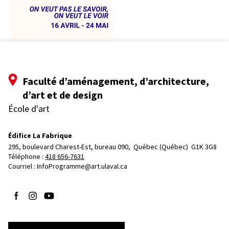
Faculté d’aménagement, d’architecture,
d’art et de design
École d'art
Édifice La Fabrique
295, boulevard Charest-Est, bureau 090, 
Québec (Québec)  G1K 3G8
Téléphone : 
418 656-7631
Courriel :
InfoProgramme@art.ulaval.ca
Suivez-nous sur Facebook
Suivez-nous sur Instagram
Suivez-nous sur YouTube