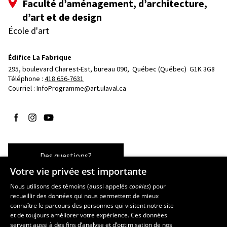
Faculté d’aménagement, d’architecture,
d’art et de design
École d'art
Édifice La Fabrique
295, boulevard Charest-Est, bureau 090, 
Québec (Québec)  G1K 3G8
Téléphone : 
418 656-7631
Courriel :
InfoProgramme@art.ulaval.ca
Suivez-nous sur Facebook
Suivez-nous sur Instagram
Suivez-nous sur YouTube
Des questions?
Votre vie privée est importante
Nous utilisons des témoins (aussi appelés
cookies
) pour
recueillir des données qui nous permettent de mieux
Les écoles et la recherche
connaître le parcours des personnes qui visitent notre site
École supérieure d’aménagement du territoire et de développement
et de toujours améliorer votre expérience. Ces données
servent aussi à des fins d’analyse et d’optimisation de nos
régional