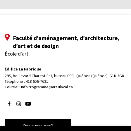
Faculté d’aménagement, d’architecture,
d’art et de design
École d'art
Édifice La Fabrique
295, boulevard Charest-Est, bureau 090, 
Québec (Québec)  G1K 3G8
Téléphone : 
418 656-7631
Courriel :
InfoProgramme@art.ulaval.ca
Suivez-nous sur Facebook
Suivez-nous sur Instagram
Suivez-nous sur YouTube
Des questions?