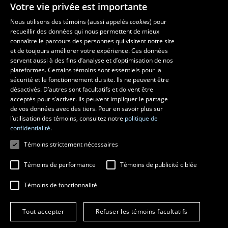
Votre vie privée est importante
Nous utilisons des témoins (aussi appelés
cookies
) pour
recueillir des données qui nous permettent de mieux
Les écoles et la recherche
connaître le parcours des personnes qui visitent notre site
École supérieure d’aménagement du territoire et de développement
et de toujours améliorer votre expérience. Ces données
servent aussi à des fins d’analyse et d’optimisation de nos
régional
plateformes. Certains témoins sont essentiels pour la
École d’architecture
sécurité et le fonctionnement du site. Ils ne peuvent être
École de design
désactivés. D’autres sont facultatifs et doivent être
Centre de recherche en aménagement et développement
acceptés pour s’activer. Ils peuvent impliquer le partage
de vos données avec des tiers. Pour en savoir plus sur
l’utilisation des témoins, consultez notre
politique de
confidentialité.
Témoins strictement nécessaires
Témoins de performance
Témoins de publicité ciblée
Témoins de fonctionnalité
© 2026 Université Laval
Tous droits réservés
Tout accepter
Refuser les témoins facultatifs
Conditions générales d'utilisation
Fraude en ligne