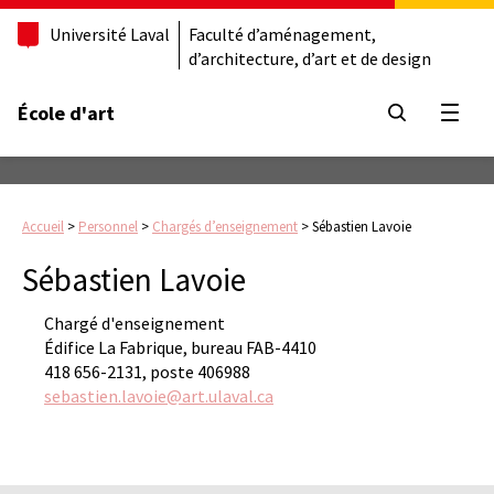
Université Laval
Faculté d’aménagement,
d’architecture, d’art et de design
École d'art
Ouvrir
Accueil
>
Personnel
>
Chargés d’enseignement
>
Sébastien Lavoie
Sébastien Lavoie
Chargé d'enseignement
Édifice La Fabrique, bureau FAB-4410
418 656-2131, poste 406988
sebastien.lavoie@art.ulaval.ca