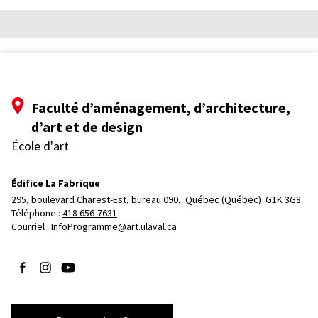
Faculté d’aménagement, d’architecture,
d’art et de design
École d'art
Édifice La Fabrique
295, boulevard Charest-Est, bureau 090, 
Québec (Québec)  G1K 3G8
Téléphone : 
418 656-7631
Courriel :
InfoProgramme@art.ulaval.ca
Suivez-nous sur Facebook
Suivez-nous sur Instagram
Suivez-nous sur YouTube