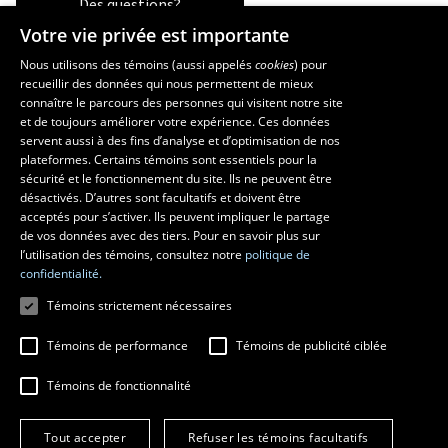
Des questions?
Votre vie privée est importante
Nous utilisons des témoins (aussi appelés
cookies
) pour
recueillir des données qui nous permettent de mieux
Les écoles et la recherche
connaître le parcours des personnes qui visitent notre site
École supérieure d’aménagement du territoire et de développement
et de toujours améliorer votre expérience. Ces données
servent aussi à des fins d’analyse et d’optimisation de nos
régional
plateformes. Certains témoins sont essentiels pour la
École d’architecture
sécurité et le fonctionnement du site. Ils ne peuvent être
École de design
désactivés. D’autres sont facultatifs et doivent être
Centre de recherche en aménagement et développement
acceptés pour s’activer. Ils peuvent impliquer le partage
de vos données avec des tiers. Pour en savoir plus sur
l’utilisation des témoins, consultez notre
politique de
confidentialité.
Témoins strictement nécessaires
Témoins de performance
Témoins de publicité ciblée
Témoins de fonctionnalité
© 2026 Université Laval
Tous droits réservés
Tout accepter
Refuser les témoins facultatifs
Conditions générales d'utilisation