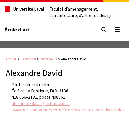
Université Laval
Faculté d’aménagement,
d’architecture, d’art et de design
École d'art
Ouvrir
Accueil
>
Personnel
>
Professeurs
>
Alexandre David
Alexandre David
Professeur titulaire
Édifice La Fabrique, FAB-3136
418 656-2131, poste 408861
alexandre.david@art.ulaval.ca
www.parisianlaundry.com/fr/artistes/alexandredavid/bio/