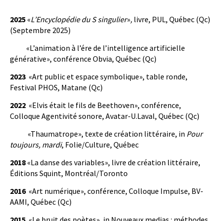
2025
«
L’Encyclopédie du S singulier
»
,
livre, PUL, Québec (Qc)
(Septembre 2025)
«L’animation à l’ére de l’intelligence artificielle
générative», conférence Obvia, Québec (Qc)
2023
«Art public et espace symbolique», table ronde,
Festival PHOS, Matane (Qc)
2022
«Elvis était le fils de Beethoven», conférence,
Colloque Agentivité sonore, Avatar-U.Laval, Québec (Qc)
«Thaumatrope», texte de création littéraire, in
Pour
toujours, mardi
, Folie/Culture, Québec
2018
«La danse des variables», livre de création littéraire,
Éditions Squint, Montréal/Toronto
2016
«Art numérique», conférence, Colloque Impulse, BV-
AAMI, Québec (Qc)
2015
«Le bruit des poètes», in Nouveaux medias : méthodes