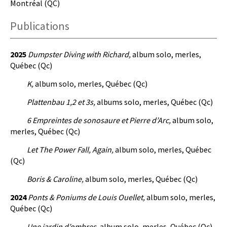
Montréal (QC)
Publications
2025
Dumpster Diving with Richard,
album solo, merles,
Québec (Qc)
K,
album solo, merles, Québec (Qc)
Plattenbau 1,2 et 3s,
albums solo, merles, Québec (Qc)
6 Empreintes de sonosaure et Pierre d’Arc,
album solo,
merles, Québec (Qc)
Let The Power Fall, Again,
album solo, merles, Québec
(Qc)
Boris & Caroline,
album solo, merles, Québec (Qc)
2024
Ponts & Poniums de Louis Ouellet,
album solo, merles,
Québec (Qc)
Une jardin d’ombres,
album solo, merles, Québec (Qc)