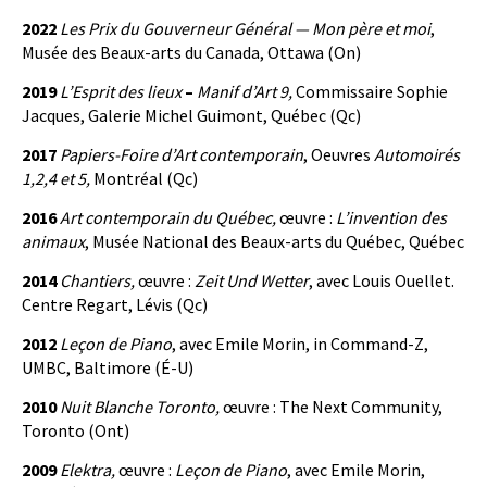
2022
Les Prix du Gouverneur Général —
Mon père et moi
,
Musée des Beaux-arts du Canada, Ottawa (On)
2019
L’Esprit des lieux
–
Manif d’Art 9,
Commissaire Sophie
Jacques, Galerie Michel Guimont, Québec (Qc)
2017
Papiers-Foire d’Art contemporain
, Oeuvres
Automoirés
1,2,4 et 5,
Montréal (Qc)
2016
Art contemporain du Québec,
œuvre :
L’invention des
animaux
, Musée National des Beaux-arts du Québec, Québec
2014
Chantiers,
œuvre :
Zeit Und Wetter
, avec Louis Ouellet.
Centre Regart, Lévis (Qc)
2012
Leçon de Piano
, avec Emile Morin, in Command-Z,
UMBC, Baltimore (É-U)
2010
Nuit Blanche Toronto,
œuvre : The Next Community,
Toronto (Ont)
2009
Elektra,
œuvre :
Leçon de Piano
, avec Emile Morin,