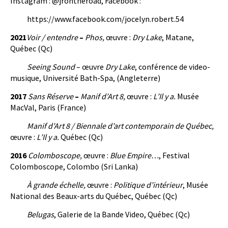
Instagram : @jrontheroad, Facebook :
https://www.facebook.com/jocelyn.robert.54
2021
Voir / entendre
–
Phos,
œuvre :
Dry Lake
, Matane,
Québec (Qc)
Seeing Sound
– œuvre
Dry Lake
, conférence de video-
musique, Université Bath-Spa, (Angleterre)
2017
Sans Réserve
–
Manif d’Art 8,
œuvre :
L’Il y a.
Musée
MacVal, Paris (France)
Manif d’Art 8 / Biennale d’art contemporain de Québec,
œuvre :
L’Il y a.
Québec (Qc)
2016
Colomboscope,
œuvre :
Blue Empire…
, Festival
Colomboscope, Colombo (Sri Lanka)
À grande échelle,
œuvre :
Politique d’intérieur
, Musée
National des Beaux-arts du Québec, Québec (Qc)
Belugas
, Galerie de la Bande Video, Québec (Qc)