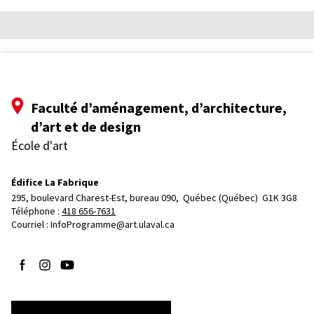
Faculté d’aménagement, d’architecture,
d’art et de design
École d'art
Édifice La Fabrique
295, boulevard Charest-Est, bureau 090, 
Québec (Québec)  G1K 3G8
Téléphone : 
418 656-7631
Courriel :
InfoProgramme@art.ulaval.ca
Suivez-nous sur Facebook
Suivez-nous sur Instagram
Suivez-nous sur YouTube