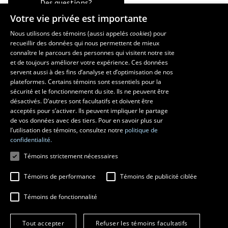
Des questions?
Votre vie privée est importante
Nous utilisons des témoins (aussi appelés
cookies
) pour
recueillir des données qui nous permettent de mieux
Les écoles et la recherche
connaître le parcours des personnes qui visitent notre site
et de toujours améliorer votre expérience. Ces données
École supérieure d’aménagement du territoire et de développement
servent aussi à des fins d’analyse et d’optimisation de nos
régional
plateformes. Certains témoins sont essentiels pour la
École d’architecture
sécurité et le fonctionnement du site. Ils ne peuvent être
École de design
désactivés. D’autres sont facultatifs et doivent être
Centre de recherche en aménagement et développement
acceptés pour s’activer. Ils peuvent impliquer le partage
de vos données avec des tiers. Pour en savoir plus sur
l’utilisation des témoins, consultez notre
politique de
confidentialité.
Témoins strictement nécessaires
Témoins de performance
Témoins de publicité ciblée
Témoins de fonctionnalité
© 2026 Université Laval
Tous droits réservés
Tout accepter
Refuser les témoins facultatifs
Conditions générales d'utilisation