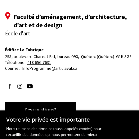
Faculté d’aménagement, d’architecture,
d’art et de design
École d'art
Édifice La Fabrique
295, boulevard Charest-Est, bureau 090, 
Québec (Québec)  G1K 3G8
Téléphone : 
418 656-7631
Courriel :
InfoProgramme@art.ulaval.ca
Suivez-nous sur Facebook
Suivez-nous sur Instagram
Suivez-nous sur YouTube
Des questions?
Votre vie privée est importante
Nous utilisons des témoins (aussi appelés
cookies
) pour
recueillir des données qui nous permettent de mieux
Les écoles et la recherche