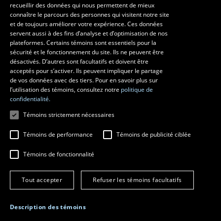
recueillir des données qui nous permettent de mieux
Les écoles et la recherche
connaître le parcours des personnes qui visitent notre site
École supérieure d’aménagement du territoire et de développement
et de toujours améliorer votre expérience. Ces données
servent aussi à des fins d’analyse et d’optimisation de nos
régional
plateformes. Certains témoins sont essentiels pour la
École d’architecture
sécurité et le fonctionnement du site. Ils ne peuvent être
École de design
désactivés. D’autres sont facultatifs et doivent être
Centre de recherche en aménagement et développement
acceptés pour s’activer. Ils peuvent impliquer le partage
de vos données avec des tiers. Pour en savoir plus sur
l’utilisation des témoins, consultez notre
politique de
confidentialité.
Témoins strictement nécessaires
Témoins de performance
Témoins de publicité ciblée
Témoins de fonctionnalité
© 2026 Université Laval
Tous droits réservés
Tout accepter
Refuser les témoins facultatifs
Conditions générales d'utilisation
Fraude en ligne
Confidentialité
Description des témoins
Paramétrer les témoins