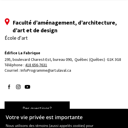
Faculté d’aménagement, d’architecture,
d’art et de design
École d'art
Édifice La Fabrique
295, boulevard Charest-Est, bureau 090, 
Québec (Québec)  G1K 3G8
Téléphone : 
418 656-7631
Courriel :
InfoProgramme@art.ulaval.ca
Suivez-nous sur Facebook
Suivez-nous sur Instagram
Suivez-nous sur YouTube
Des questions?
Votre vie privée est importante
Nous utilisons des témoins (aussi appelés
cookies
) pour