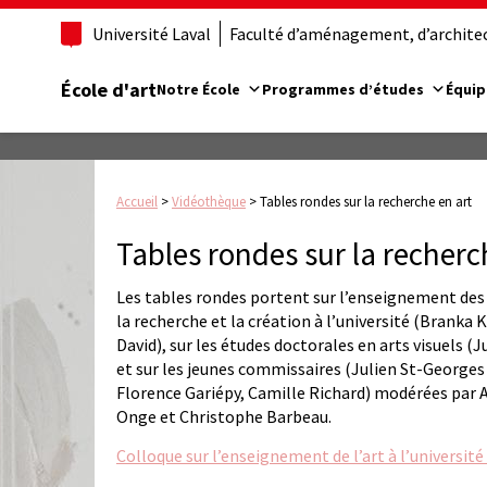
Université Laval
Faculté d’aménagement, d’architect
École d'art
Notre École
Programmes d’études
Équip
Accueil
>
Vidéothèque
>
Tables rondes sur la recherche en art
Tables rondes sur la recherc
Les tables rondes portent sur l’enseignement des 
la recherche et la création à l’université (Branka 
David), sur les études doctorales en arts visuels 
et sur les jeunes commissaires (Julien St-Georges 
Florence Gariépy, Camille Richard) modérées par A
Onge et Christophe Barbeau.
Colloque sur l’enseignement de l’art à l’université