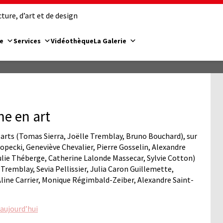
ure, d’art et de design
e
Services
Vidéothèque
La Galerie
he en art
arts (Tomas Sierra, Joëlle Tremblay, Bruno Bouchard), sur
Kopecki, Geneviève Chevalier, Pierre Gosselin, Alexandre
(Julie Théberge, Catherine Lalonde Massecar, Sylvie Cotton)
Tremblay, Sevia Pellissier, Julia Caron Guillemette,
line Carrier, Monique Régimbald-Zeiber, Alexandre Saint-
 aujourd’hui