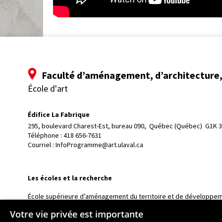
Faculté d’aménagement, d’architecture, 
École d'art
Édifice La Fabrique
295, boulevard Charest-Est, bureau 090, 
Québec (Québec)  G1K 
Téléphone : 
418 656-7631
Courriel :
InfoProgramme@art.ulaval.ca
Les écoles et la recherche
École supérieure d’aménagement du territoire et de développem
École d’architecture
Votre vie privée est importante
École de design