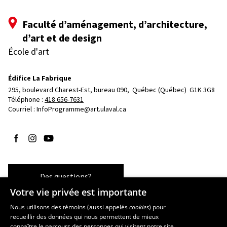
Faculté d’aménagement, d’architecture,
d’art et de design
École d'art
Édifice La Fabrique
295, boulevard Charest-Est, bureau 090, 
Québec (Québec)  G1K 3G8
Téléphone : 
418 656-7631
Courriel :
InfoProgramme@art.ulaval.ca
Suivez-nous sur Facebook
Suivez-nous sur Instagram
Suivez-nous sur YouTube
Des questions?
Votre vie privée est importante
Nous utilisons des témoins (aussi appelés
cookies
) pour
recueillir des données qui nous permettent de mieux
Les écoles et la recherche
connaître le parcours des personnes qui visitent notre site