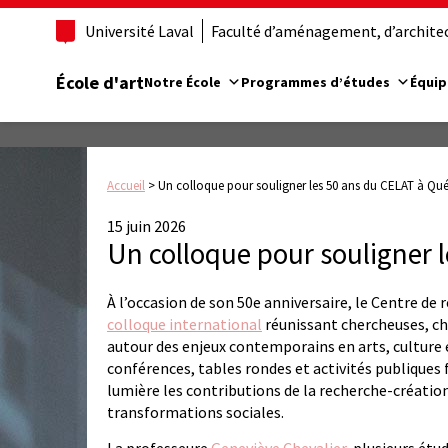
Université Laval
Faculté d’aménagement, d’architect
École d'art
Notre École
Programmes d’études
Équip
Accueil
>
Un colloque pour souligner les 50 ans du CELAT à Qu
15 juin 2026
Un colloque pour souligner 
À l’occasion de son 50e anniversaire, le Centre de 
colloque international
réunissant chercheuses, c
autour des enjeux contemporains en arts, culture
conférences, tables rondes et activités publiques f
lumière les contributions de la recherche-créatio
transformations sociales.