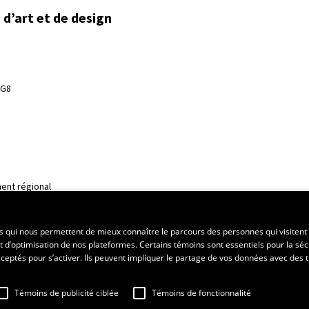
d’art et de design
3G8
ent régional
es qui nous permettent de mieux connaître le parcours des personnes qui visitent 
t d’optimisation de nos plateformes. Certains témoins sont essentiels pour la séc
 acceptés pour s’activer. Ils peuvent impliquer le partage de vos données avec des t
Témoins de publicité ciblée
Témoins de fonctionnalité