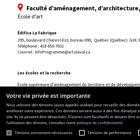
Faculté d’aménagement, d’architecture, 
École d'art
Édifice La Fabrique
295, boulevard Charest-Est, bureau 090, 
Québec (Québec)  G1K 
Téléphone : 
418 656-7631
Courriel :
InfoProgramme@art.ulaval.ca
Les écoles et la recherche
École supérieure d’aménagement du territoire et de développem
École d’architecture
Votre vie privée est importante
École de design
Nous utilisons des témoins (aussi appelés
cookies
) pour recueillir des donné
Centre de recherche en aménagement et développement
améliorer votre expérience. Ces données servent aussi à des fins d’analyse e
site. Ils ne peuvent être désactivés. D’autres sont facultatifs et doivent être
l’utilisation des témoins, consultez notre
politique de confidentialité.
Témoins strictement nécessaires
Témoins de performance