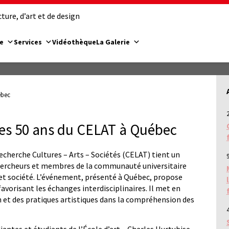
ure, d’art et de design
e
Services
Vidéothèque
La Galerie
ébec
les 50 ans du CELAT à Québec
recherche Cultures – Arts – Sociétés (CELAT) tient un
9
hercheurs et membres de la communauté universitaire
 et société. L’événement, présenté à Québec, propose
avorisant les échanges interdisciplinaires. Il met en
n et des pratiques artistiques dans la compréhension des
4