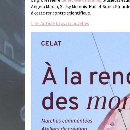
La professeure
Geneviève Chevalier
, plusieurs étu
Angela Marsh, Stésy McInnis-Rail et Sonia Plourde 
à cette rencontre scientifique.
Lire l’article ULaval nouvelles